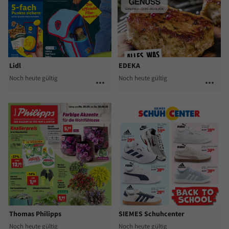
Lidl
EDEKA
Noch heute gültig
Noch heute gültig
more_horiz
more_horiz
Thomas Philipps
SIEMES Schuhcenter
Noch heute gültig
Noch heute gültig