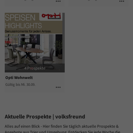
more_horiz
more_horiz
4 Prospekte
Opti Wohnwelt
Gültig bis Mi. 30.09.
more_horiz
Aktuelle Prospekte
| volksfreund
Alles auf einen Blick - Hier finden Sie täglich aktuelle Prospekte &
Angebote aus Trier und Umgebung. Entdecken Sie jede Woche die