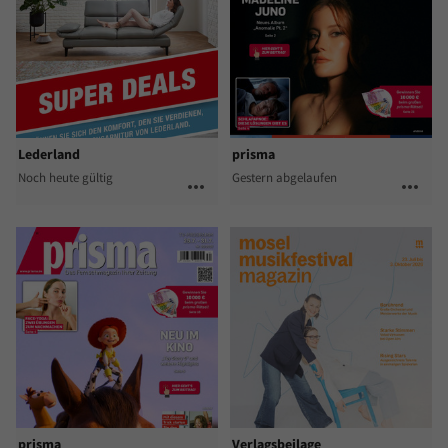
Lederland
prisma
Noch heute gültig
Gestern abgelaufen
more_horiz
more_horiz
prisma
Verlagsbeilage