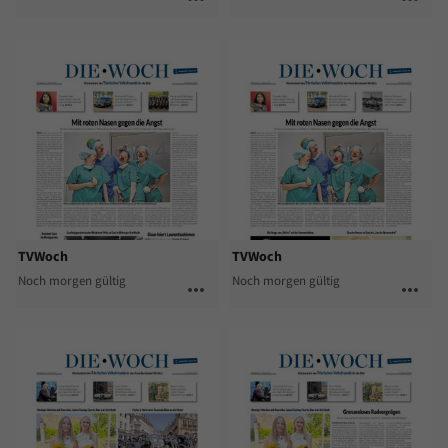
TVWoch
TVWoch
Noch morgen gültig
Noch morgen gültig
more_horiz
more_horiz