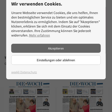
Wir verwenden Cookies.
Unsere Webseite verwendet Cookies, die uns helfen, Ihnen
den bestmöglichen Service zu bieten und ein optimales
Nutzererlebnis zu ermöglichen. Indem Sie auf "Akzeptieren"
klicken, erklären Sie sich mit dem Einsatz der Cookies
einverstanden. Ihre Zustimmung können Sie jederzeit
widerrufen.
Mehr erfahren
Akzeptieren
Theater
Roman
Einstellungen oder ablehnen
Gültig bis Do. 27.08.
Gültig bis Di. 18.08.
more_horiz
more_horiz
weekli Datenschutz