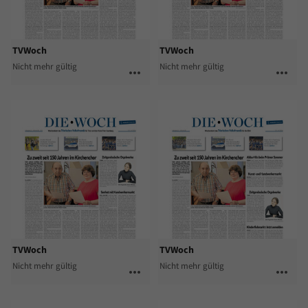
TVWoch
TVWoch
Nicht mehr gültig
Nicht mehr gültig
more_horiz
more_horiz
TVWoch
TVWoch
Nicht mehr gültig
Nicht mehr gültig
more_horiz
more_horiz