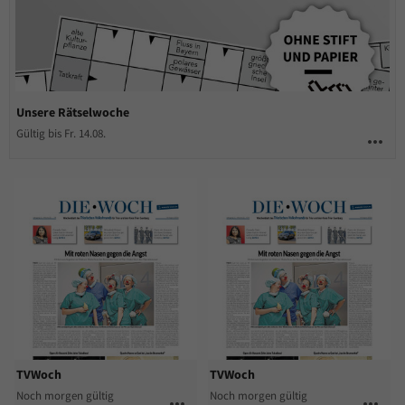
Unsere Rätselwoche
Gültig bis Fr. 14.08.
more_horiz
TVWoch
TVWoch
Noch morgen gültig
Noch morgen gültig
more_horiz
more_horiz