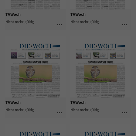
TVWoch
TVWoch
Nicht mehr gültig
Nicht mehr gültig
more_horiz
more_horiz
TVWoch
TVWoch
Nicht mehr gültig
Nicht mehr gültig
more_horiz
more_horiz