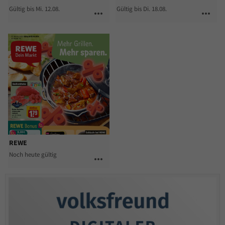
Gültig bis Mi. 12.08.
Gültig bis Di. 18.08.
more_horiz
more_horiz
REWE
Noch heute gültig
more_horiz