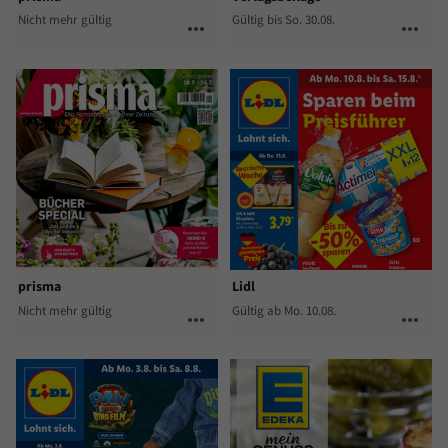
Nicht mehr gültig
Gültig bis So. 30.08.
more_horiz
more_horiz
prisma
Lidl
Nicht mehr gültig
Gültig ab Mo. 10.08.
more_horiz
more_horiz